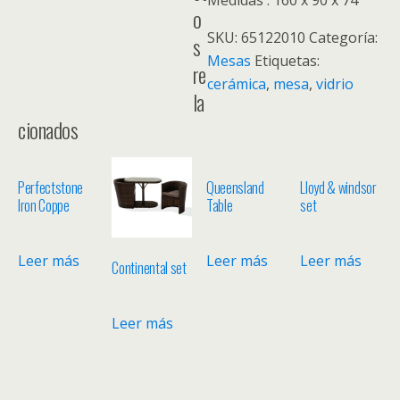
Medidas : 160 x 90 x 74
o
SKU:
65122010
Categoría:
s
Mesas
Etiquetas:
re
cerámica
,
mesa
,
vidrio
la
cionados
Perfectstone
Queensland
Lloyd & windsor
Iron Coppe
Table
set
Leer más
Leer más
Leer más
Continental set
Leer más