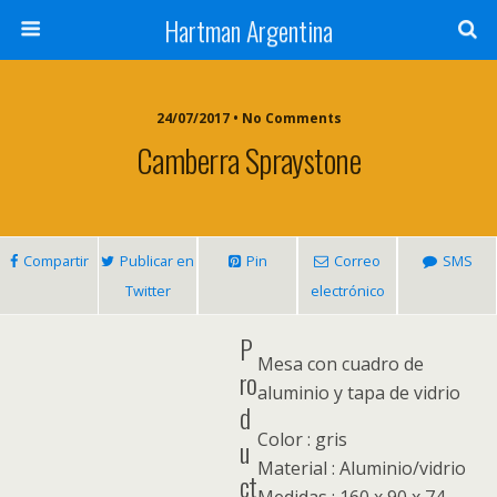
Hartman Argentina
24/07/2017 • No Comments
Camberra Spraystone
Compartir
Publicar en
Pin
Correo
SMS
Twitter
electrónico
P
Mesa con cuadro de
ro
aluminio y tapa de vidrio
d
Color : gris
u
Material : Aluminio/vidrio
ct