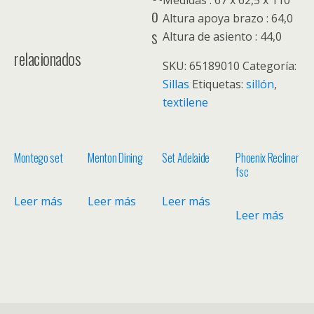
Medidas : 67 x 62,5 x 110
o
Altura apoya brazo : 64,0
s
Altura de asiento : 44,0
relacionados
SKU:
65189010
Categoría:
Sillas
Etiquetas:
sillón
,
textilene
Montego set
Menton Dining
Set Adelaide
Phoenix Recliner
fsc
Leer más
Leer más
Leer más
Leer más