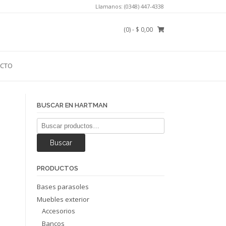
Llamanos: (0348) 447-4338
(0)
- $ 0,00
CTO
BUSCAR EN HARTMAN
Buscar
por:
Buscar
PRODUCTOS
Bases parasoles
Muebles exterior
Accesorios
Bancos