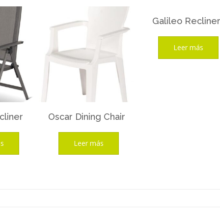
Galileo Recline
Leer más
cliner
Oscar Dining Chair
ás
Leer más