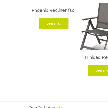
Phoenix Recliner fsc
Leer más
Trinidad Re
Leer m
Tema: TopShop por
Kaira